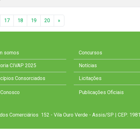
P
17
18
19
20
»
m somos
Concursos
toria CIVAP 2025
Notícias
cípios Consorciados
Licitações
 Conosco
Publicações Oficiais
dos Comerciários 152 - Vila Ouro Verde - Assis/SP | CEP: 1981