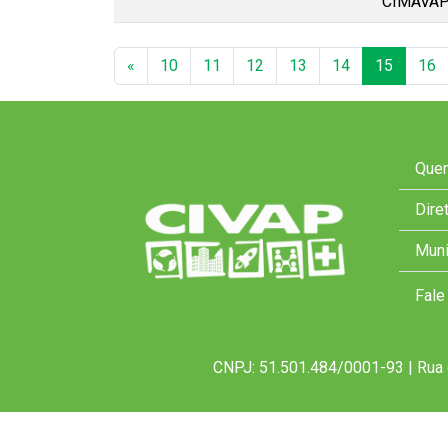
CIMAVA
«
10
11
12
13
14
15
16
Que
Dire
Muni
Fale
CNPJ: 51.501.484/0001-93 | Rua 
2026 - Todos os direitos reservados