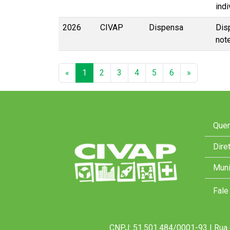
ind
2026
CIVAP
Dispensa
Dis
not
«
1
2
3
4
5
6
»
Que
Dire
Muni
Fale
CNPJ: 51.501.484/0001-93 | Rua 