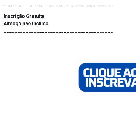
________________________________________
Inscrição Gratuita
Almoço não incluso
________________________________________