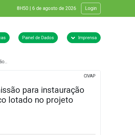
8H50 | 6 de agosto de 2026
Login
cas
Painel de Dados
Imprensa
o...
CIVAP
issão para instauração
o lotado no projeto