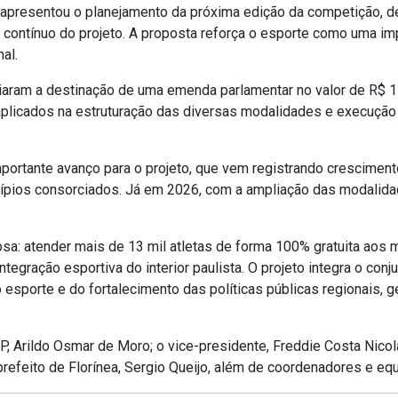
P apresentou o planejamento da próxima edição da competição, d
 contínuo do projeto. A proposta reforça o esporte como uma i
al.
ciaram a destinação de uma emenda parlamentar no valor de R$ 1 
plicados na estruturação das diversas modalidades e execução
mportante avanço para o projeto, que vem registrando crescimen
cípios consorciados. Já em 2026, com a ampliação das modalida
sa: atender mais de 13 mil atletas de forma 100% gratuita aos 
tegração esportiva do interior paulista. O projeto integra o co
o esporte e do fortalecimento das políticas públicas regionais,
P, Arildo Osmar de Moro; o vice-presidente, Freddie Costa Nicola
prefeito de Florínea, Sergio Queijo, além de coordenadores e eq