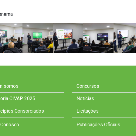
panema
m somos
Concursos
toria CIVAP 2025
Notícias
cípios Consorciados
Licitações
 Conosco
Publicações Oficiais